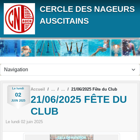
Panneau de gestion des cookies
CERCLE DES NAGEURS
AUSCITAINS
Le
lundi
Accueil
21/06/2025 Fête du Club
02
21/06/2025 FÊTE DU
JUIN
2025
CLUB
Le
lundi
02
juin
2025