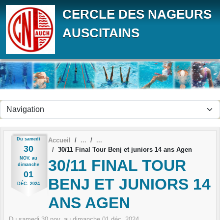
Panneau de gestion des cookies
CERCLE DES NAGEURS
AUSCITAINS
Du
samedi
Accueil
30
30/11 Final Tour Benj et juniors 14 ans Agen
NOV.
au
30/11 FINAL TOUR
dimanche
01
BENJ ET JUNIORS 14
DÉC.
2024
ANS AGEN
Du
samedi
30
nov.
au
dimanche
01
déc.
2024