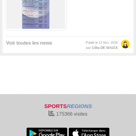
Voir toutes les news
Publié le
13 févr. 2026
par
Célia DE SOUZA
SPORTS
REGIONS
175366
visites