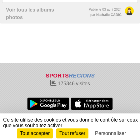
Voir tous les albums
Publié le
03 avril 2024
par
Nathalie CADIC
photos
SPORTS
REGIONS
175346
visites
Charte cookies
Gestion des cookies
Ce site utilise des cookies et vous donne le contrôle sur ceux
Informations légales
Signaler un contenu inapproprié
que vous souhaitez activer
Tout accepter
Tout refuser
Personnaliser
Envie de participer ?
Connexion