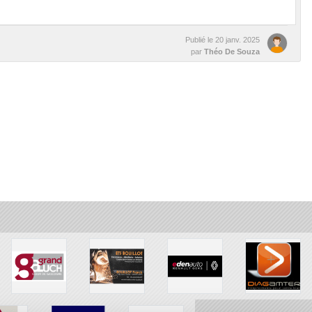
Publié le
20 janv. 2025
par
Théo De Souza