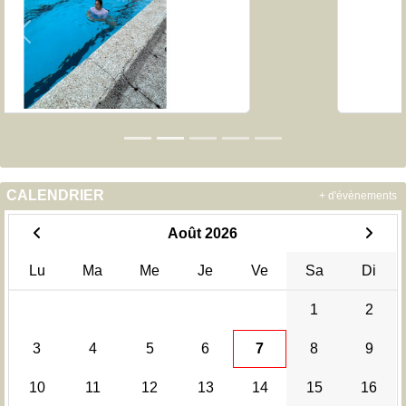
Précedent
Sui
CALENDRIER
+ d'évènements
Août 2026
Lu
Ma
Me
Je
Ve
Sa
Di
1
2
3
4
5
6
7
8
9
10
11
12
13
14
15
16