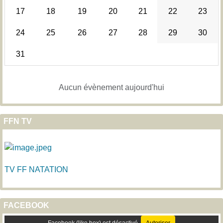
17
18
19
20
21
22
23
24
25
26
27
28
29
30
31
Aucun évènement aujourd'hui
FFN TV
TV FF NATATION
FACEBOOK