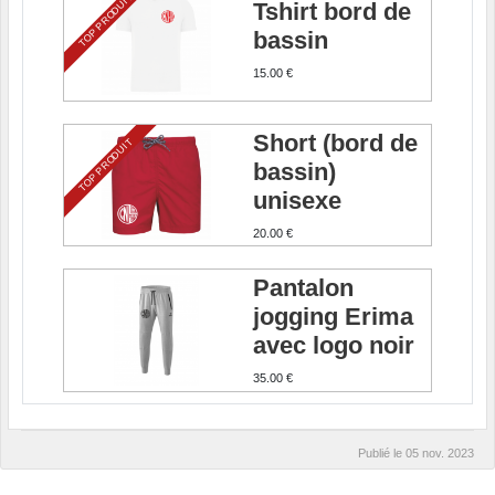
TOP PRODUIT
Tshirt bord de
bassin
15.00 €
Short (bord de
TOP PRODUIT
bassin)
unisexe
20.00 €
Pantalon
jogging Erima
avec logo noir
35.00 €
Publié le
05 nov. 2023