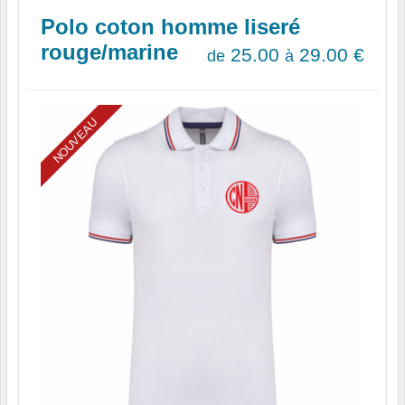
Polo coton homme liseré
rouge/marine
25.00
29.00
€
de
à
NOUVEAU