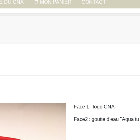
UE DU CNA
🛒 MON PANIER
CONTACT
Face 1 : logo CNA
Face2 : goutte d'eau "Aqua t