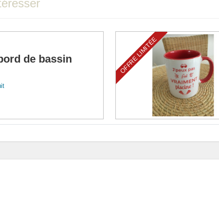
téresser
OFFRE LIMITÉE
 bord de bassin
it